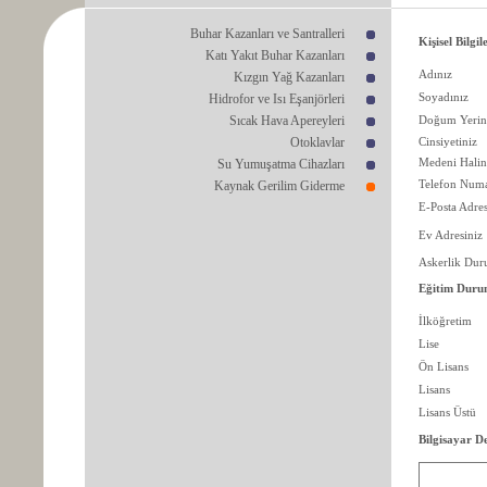
Buhar Kazanları ve Santralleri
Kişisel Bilgil
Katı Yakıt Buhar Kazanları
Adınız
Kızgın Yağ Kazanları
Soyadınız
Hidrofor ve Isı Eşanjörleri
Sıcak Hava Apereyleri
Doğum Yerini
Otoklavlar
Cinsiyetiniz
Medeni Halin
Su Yumuşatma Cihazları
Telefon Numa
Kaynak Gerilim Giderme
E-Posta Adres
Ev Adresiniz
Askerlik Du
Eğitim Dur
İlköğretim
Lise
Ön Lisans
Lisans
Lisans Üstü
Bilgisayar D